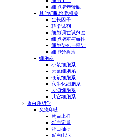
细胞工厂
细胞培养转瓶
其他细胞培养相关
生长因子
转染试剂
细胞凋亡试剂盒
细胞增殖与毒性
细胞染色与探针
细胞分离液
细胞株
小鼠细胞系
大鼠细胞系
仓鼠细胞系
永生化细胞系
人源细胞系
其它细胞系
蛋白质组学
免疫印迹
蛋白上样
蛋白定量
蛋白抽提
蛋白电泳