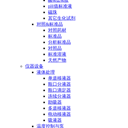
酸&盐&胺
pH值标准液
磁珠
其它生化试剂
对照&标准品
对照药材
标准品
分析标准品
对照品
标准溶液
天然产物
仪器设备
液体处理
单道移液器
瓶口分液器
瓶口滴定器
连续分液器
助吸器
多道移液器
电动移液器
吸液器
温度控制与泵