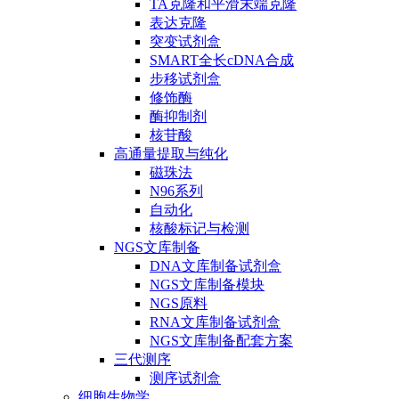
TA克隆和平滑末端克隆
表达克隆
突变试剂盒
SMART全长cDNA合成
步移试剂盒
修饰酶
酶抑制剂
核苷酸
高通量提取与纯化
磁珠法
N96系列
自动化
核酸标记与检测
NGS文库制备
DNA文库制备试剂盒
NGS文库制备模块
NGS原料
RNA文库制备试剂盒
NGS文库制备配套方案
三代测序
测序试剂盒
细胞生物学