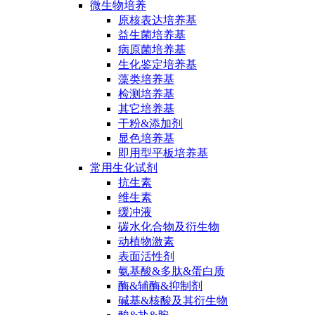
微生物培养
原核表达培养基
益生菌培养基
病原菌培养基
生化鉴定培养基
藻类培养基
检测培养基
其它培养基
干粉&添加剂
显色培养基
即用型平板培养基
常用生化试剂
抗生素
维生素
缓冲液
碳水化合物及衍生物
动植物激素
表面活性剂
氨基酸&多肽&蛋白质
酶&辅酶&抑制剂
碱基&核酸及其衍生物