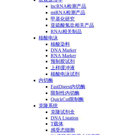
lncRNA检测产品
miRNA检测产品
甲基化研究
亚硫酸氢盐相关产品
RNAi相关制品
核酸电泳
核酸染料
DNA Marker
RNA Marker
预制胶试剂
上样缓冲液
核酸电泳试剂
内切酶
FastDigest内切酶
限制性内切酶
QuickCut限制酶
克隆系统
克隆试剂盒
DNA Ligation
T载体
感受态细胞