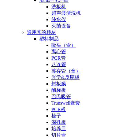
清洗净化消毒
洗板机
超声波清洗机
纯水仪
灭菌设备
通用实验耗材
塑料制品
吸头（盒）
离心管
PCR管
八连管
冻存管（盒）
光学&反应板
封板膜
酶标板
巴氏吸管
Transwell嵌套
PCR板
梳子
深孔板
培养皿
切片盒