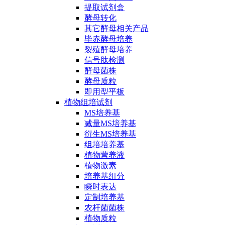
提取试剂盒
酵母转化
其它酵母相关产品
毕赤酵母培养
裂殖酵母培养
信号肽检测
酵母菌株
酵母质粒
即用型平板
植物组培试剂
MS培养基
减量MS培养基
衍生MS培养基
组培培养基
植物营养液
植物激素
培养基组分
瞬时表达
定制培养基
农杆菌菌株
植物质粒