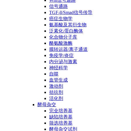
Wnt信号通路
信号通路
TGF-β/Smad信号传导
癌症生物学
氨基酸及其衍生物
泛素化/蛋白酶体
化合物分子库
酪氨酸激酶
膜转运器/离子通道
免疫学/炎症
内分泌与激素
神经科学
自噬
血管生成
激动剂
拮抗剂
活化剂
酵母杂交
完全培养基
缺陷培养基
筛选培养基
酵母杂交试剂