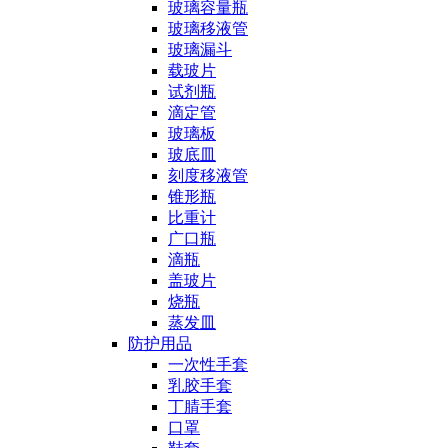
玻璃容量瓶
玻璃移液管
玻璃漏斗
载玻片
试剂瓶
滴定管
玻璃板
玻底皿
刻度移液管
锥形瓶
比重计
广口瓶
滴瓶
盖玻片
烧瓶
蒸发皿
防护用品
一次性手套
乳胶手套
丁腈手套
口罩