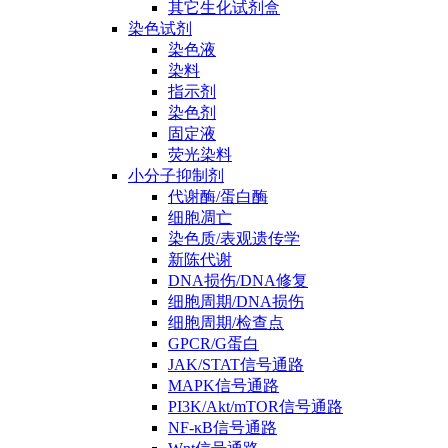
其它生化试剂盒
染色试剂
染色液
染料
指示剂
染色剂
固定液
荧光染料
小分子抑制剂
代谢酶/蛋白酶
细胞凋亡
染色质/表观遗传学
新陈代谢
DNA损伤/DNA修复
细胞周期/DNA损伤
细胞周期/检查点
GPCR/G蛋白
JAK/STAT信号通路
MAPK信号通路
PI3K/Akt/mTOR信号通路
NF-κB信号通路