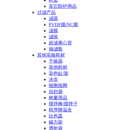
鞋套
其它防护用品
过滤产品
滤器
PVDF膜/NC膜
滤膜
滤纸
超滤离心管
抽滤瓶
其他实验耗材
干燥器
其他耗材
染色缸/架
冰盒
细胞筛网
自封袋
称量用品
搅拌棒/搅拌子
程序降温盒
比色皿
磁力架
透析袋