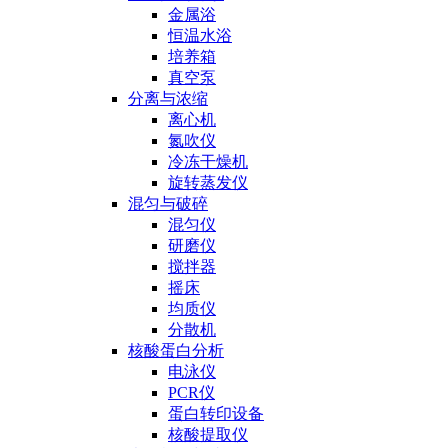
金属浴
恒温水浴
培养箱
真空泵
分离与浓缩
离心机
氮吹仪
冷冻干燥机
旋转蒸发仪
混匀与破碎
混匀仪
研磨仪
搅拌器
摇床
均质仪
分散机
核酸蛋白分析
电泳仪
PCR仪
蛋白转印设备
核酸提取仪