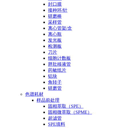
封口膜
接种环/针
研磨棒
采样管
离心管架/盒
离心瓶
发光板
检测板
刀片
细胞计数板
胖肚移液管
药敏纸片
铝块
角转子
研磨管
色谱耗材
样品前处理
固相萃取（SPE）
固相微萃取（SPME）
超滤管
SPE填料