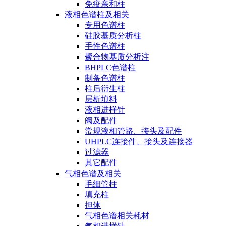
免疫亲和柱
液相色谱柱及相关
专用色谱柱
硅胶基质分析柱
手性色谱柱
聚合物基质分析注
BHPLC色谱柱
制备色谱柱
柱后衍生柱
层析填料
液相进样针
阀及配件
常规液相管路、接头及配件
UHPLC连接件、接头及连接器
过滤器
其它配件
气相色谱及相关
毛细管柱
填充柱
担体
气相色谱相关耗材