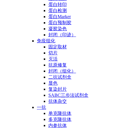
蛋白转印
蛋白检测
蛋白Marker
蛋白预制胶
凝胶染色
封闭（印迹）
免疫组化
固定取材
切片
灭活
抗原修复
封闭（组化）
二抗试剂盒
显色
复染封片
SABC三步法试剂盒
抗体杂交
一抗
单克隆抗体
多克隆抗体
内参抗体