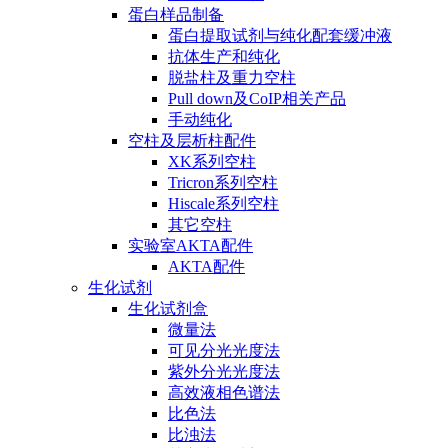
蛋白样品制备
蛋白提取试剂与纯化配套缓冲液
抗体生产和纯化
脱盐柱及重力空柱
Pull down及CoIP相关产品
手动纯化
空柱及层析柱配件
XK系列空柱
Tricron系列空柱
Hiscale系列空柱
其它空柱
实验室AKTA配件
AKTA配件
生化试剂
生化试剂盒
微量法
可见分光光度法
紫外分光光度法
高效液相色谱法
比色法
比浊法