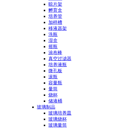
晾片架
孵育盒
培养管
加样槽
移液器架
洗瓶
湿盒
摇瓶
涂布棒
真空过滤器
培养液瓶
微孔板
滚瓶
容量瓶
量筒
烧杯
储液桶
玻璃制品
玻璃培养皿
玻璃烧杯
玻璃量筒