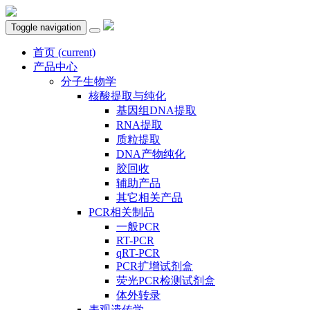
Toggle navigation
首页
(current)
产品中心
分子生物学
核酸提取与纯化
基因组DNA提取
RNA提取
质粒提取
DNA产物纯化
胶回收
辅助产品
其它相关产品
PCR相关制品
一般PCR
RT-PCR
qRT-PCR
PCR扩增试剂盒
荧光PCR检测试剂盒
体外转录
表观遗传学